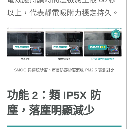
以上，代表靜電吸附力穩定持久。
SMOG 與傳統紗窗、市售防霾紗窗菸味 PM2.5 實測對比
功能 2：類 IP5X 防
塵，落塵明顯減少