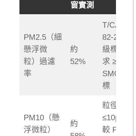
窗實測
T/CAQI
PM2.5（細
82-2019
懸浮微
約
級標準要
粒）過濾
52%
求 ≥50%
率
SMOG 
標
粒徑
PM10（懸
≤10μm，
約
浮微粒）
較 PM2.5
58%