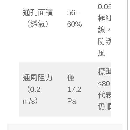
0.055mm
通孔面積
56–
極細紗
（透氣）
60%
線，兼顧
防護與通
風
標準要求
通風阻力
僅
≤80 Pa，
（0.2
17.2
代表透氣
m/s）
Pa
仍順暢