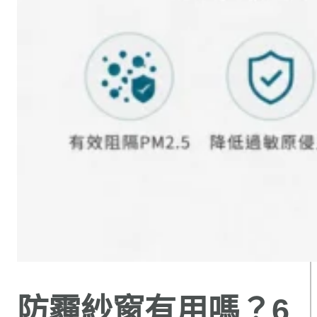
防霾紗窗有用嗎？6