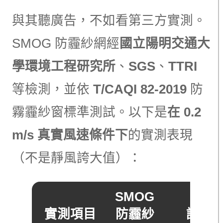
與其聽廣告，不如看第三方實測。
SMOG 防霾紗網經
國立陽明交通大
學環境工程研究所
、
SGS
、
TTRI
等檢測，並依
T/CAQI 82-2019
防
霧霾紗窗標準測試。以下是
在 0.2
m/s 真實風速條件下
的實測表現
（不是靜風誇大值）：
SMOG
實測項目
防霾紗
說明