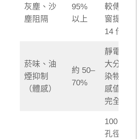
灰塵、沙
95%
較傳統紗
塵阻隔
以上
窗提升 7
14 倍
靜電吸附
菸味、油
大分子污
約 50–
煙抑制
染物，體
70%
（體感）
感值、非
完全阻隔
100 微米
孔徑＋