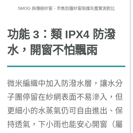
SMOG 與傳統紗窗、市售防霾紗窗阻擋灰塵實測對比
功能 3：類 IPX4 防潑
水，開窗不怕飄雨
微米編織中加入防潑水層，讓水分
子團停留在紗網表面不易滲入，但
更細小的水蒸氣仍可自由進出、保
持透氣，下小雨也能安心開窗（屬