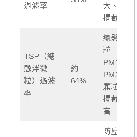
過濾率
大、較易
攔截
總懸浮微
粒（含
TSP（總
PM10、
懸浮微
約
PM2.5）
粒）過濾
64%
顆粒越大
率
攔截率越
高
防塵效果