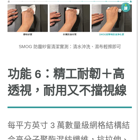
SMOG 防霾紗窗清潔實測：清水沖洗、濕布輕擦即可
功能 6：精工耐韌＋高
透視，耐用又不擋視線
每平方英寸 3 萬數量級網格結構結
合高分子聚酯混紡纖維，抗拉伸、