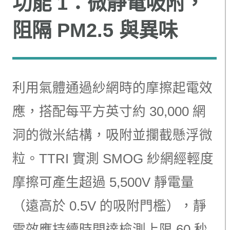
功能 1：微靜電吸附，
阻隔 PM2.5 與異味
利用氣體通過紗網時的摩擦起電效
應，搭配每平方英寸約 30,000 網
洞的微米結構，吸附並攔截懸浮微
粒。TTRI 實測 SMOG 紗網經輕度
摩擦可產生超過 5,500V 靜電量
（遠高於 0.5V 的吸附門檻），靜
電效應持續時間達檢測上限 60 秒