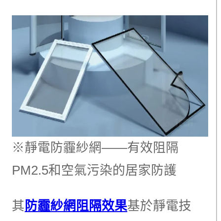
※靜電防霾紗網——有效阻隔
PM2.5和空氣污染的居家防護
其
防霾紗網阻隔效果
基於靜電技