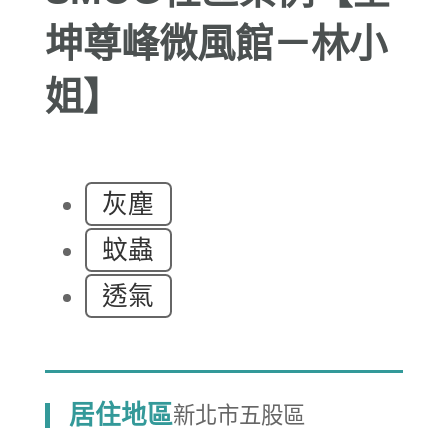
坤尊峰微風館－林小
姐】
灰塵
蚊蟲
透氣
居住地區
新北市五股區